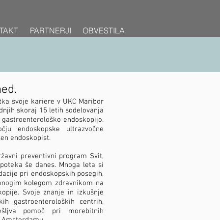
TAKT
TAKT
TAKT
PARTNERJI
PARTNERJI
PARTNERJI
OBVESTILA
OBVESTILA
OBVESTILA
med.
četka svoje kariere v UKC Maribor
dnjih skoraj 15 letih sodelovanja
 gastroenterološko endoskopijo.
čju endoskopske ultrazvočne
šen endoskopist.
ržavni preventivni program Svit,
oteka še danes. Mnoga leta si
acije pri endoskopskih posegih,
lj mnogim kolegom zdravnikom na
opije. Svoje znanje in izkušnje
kih gastroenteroloških centrih,
ešljva pomoč pri morebitnih