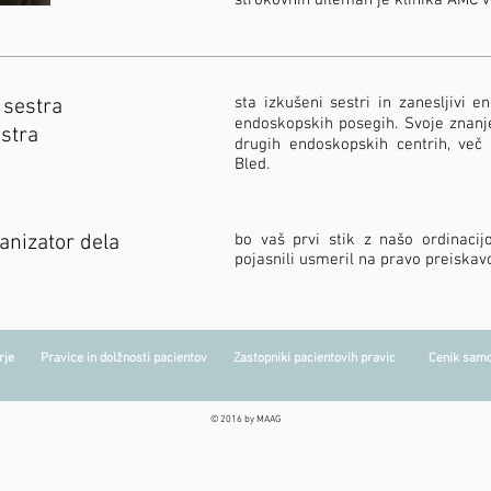
strokovnih dilemah je klinika AMC
sta izkušeni sestri in zanesljivi e
 sestra
endoskopskih posegih. Svoje znanje 
stra
drugih endoskopskih centrih, več 
Bled.
ganizator dela
bo vaš prvi stik z našo ordinacij
pojasnili usmeril na pravo preiskav
tnerje
Pravice in dolžnos
ti pacientov
Zastopniki pacientovih pravic
Cenik samo
© 2016 by MAAG