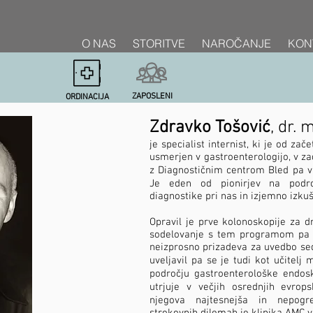
O NAS
O NAS
O NAS
STORITVE
STORITVE
STORITVE
NAROČANJE
NAROČANJE
NAROČANJE
KON
KON
KON
ZAPOSLENI
ORDINACIJA
Zdravko Tošović
, dr. 
je specialist internist, ki je od za
usmerjen v gastroenterologijo, v za
z Diagnostičnim centrom Bled pa v
Je eden od pionirjev na podro
diagnostike pri nas in izjemno izku
Opravil je prve kolonoskopije za d
sodelovanje s tem programom pa p
neizprosno prizadeva za uvedbo sed
uveljavil pa se je tudi kot učite
področju gastroenterološke endosk
utrjuje v večjih osrednjih evrops
njegova najtesnejša in nepogr