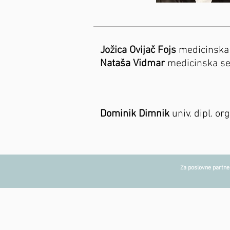
Jožica Ovijač Fojs
medicinska
Nataša Vidmar
medicinska se
Dominik Dimnik
univ. dipl. or
Za poslovne par