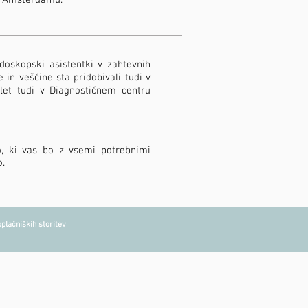
 v Amsterdamu.
ndoskopski asistentki v zahtevnih
in veščine sta pridobivali tudi v
let tudi v Diagnostičnem centru
o, ki vas bo z vsemi potrebnimi
o.
plačniških storitev